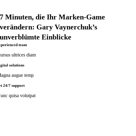
7 Minuten, die Ihr Marken-Game
verändern: Gary Vaynerchuk’s
unverblümte Einblicke
xperienced team
ursus ultrices diam
igital solutions
agna augue temp
et 24/7 support
unc quisa volutpat