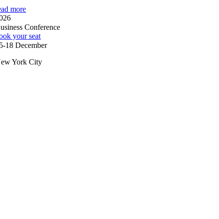
ead more
026
usiness Conference
ook your seat
5-18 December
ew York City