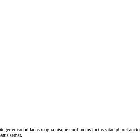
nteger euismod lacus magna uisque curd metus luctus vitae pharet aucto
attis semat.