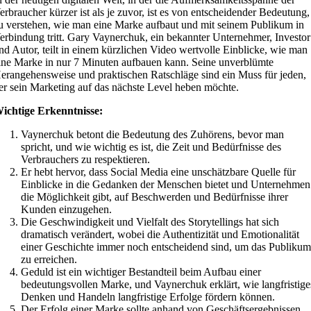
erbraucher kürzer ist als je zuvor, ist es von entscheidender Bedeutung,
u verstehen, wie man eine Marke aufbaut und mit seinem Publikum in
erbindung tritt. Gary Vaynerchuk, ein bekannter Unternehmer, Investor
nd Autor, teilt in einem kürzlichen Video wertvolle Einblicke, wie man
ine Marke in nur 7 Minuten aufbauen kann. Seine unverblümte
erangehensweise und praktischen Ratschläge sind ein Muss für jeden,
er sein Marketing auf das nächste Level heben möchte.
ichtige Erkenntnisse:
Vaynerchuk betont die Bedeutung des Zuhörens, bevor man
spricht, und wie wichtig es ist, die Zeit und Bedürfnisse des
Verbrauchers zu respektieren.
Er hebt hervor, dass Social Media eine unschätzbare Quelle für
Einblicke in die Gedanken der Menschen bietet und Unternehmen
die Möglichkeit gibt, auf Beschwerden und Bedürfnisse ihrer
Kunden einzugehen.
Die Geschwindigkeit und Vielfalt des Storytellings hat sich
dramatisch verändert, wobei die Authentizität und Emotionalität
einer Geschichte immer noch entscheidend sind, um das Publiku
zu erreichen.
Geduld ist ein wichtiger Bestandteil beim Aufbau einer
bedeutungsvollen Marke, und Vaynerchuk erklärt, wie langfristige
Denken und Handeln langfristige Erfolge fördern können.
Der Erfolg einer Marke sollte anhand von Geschäftsergebnissen